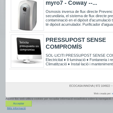
myro7 - Coway --...
Osmosis inversa de flux directe Prevenc
secundària, el sistema de flux directe pr
contaminació en el dipòsit d’acumulació 
té dipòsit acumulador. Purificador d’aigua
PRESSUPOST SENSE
COMPROMÍS
SOL·LICITI PRESSUPOST SENSE C
Electricitat ♦ Il·luminació ♦ Fontaneria i 
Climatització ♦ Instal·lació i manteniment.
ECOCASA INNOVA | 972 104922 -- 
Web creada per:
w
Aquest lloc web utilitza cookies per recopilar informació estadística sobre la navegaci
Acceptar
Més informació