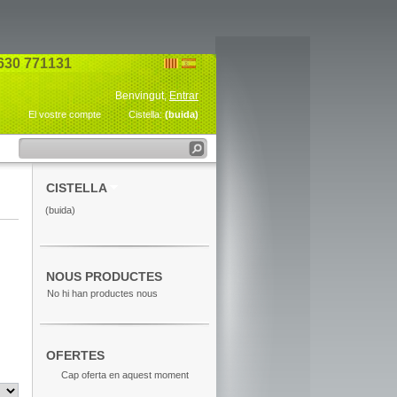
630 771131
Benvingut,
Entrar
El vostre compte
Cistella:
(buida)
CISTELLA
(buida)
NOUS PRODUCTES
No hi han productes nous
OFERTES
Cap oferta en aquest moment