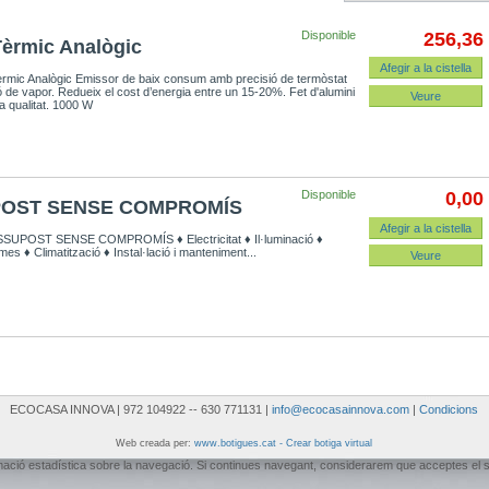
Disponible
256,36
èrmic Analògic
Afegir a la cistella
rmic Analògic Emissor de baix consum amb precisió de termòstat
ó de vapor. Redueix el cost d’energia entre un 15-20%. Fet d'alumini
Veure
a qualitat. 1000 W
Disponible
0,00
OST SENSE COMPROMÍS
Afegir a la cistella
SUPOST SENSE COMPROMÍS ♦ Electricitat ♦ Il·luminació ♦
mes ♦ Climatització ♦ Instal·lació i manteniment...
Veure
ECOCASA INNOVA | 972 104922 -- 630 771131 |
info@ecocasainnova.com
|
Condicions
Web creada per:
www.botigues.cat - Crear botiga virtual
ormació estadística sobre la navegació. Si continues navegant, considerarem que acceptes el 