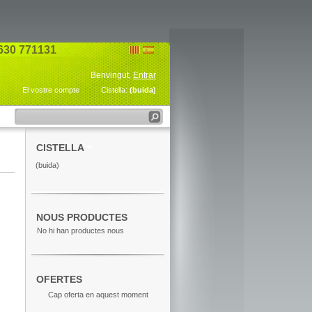
630 771131
Benvingut,
Entrar
El vostre compte
Cistella:
(buida)
CISTELLA
(buida)
NOUS PRODUCTES
No hi han productes nous
OFERTES
Cap oferta en aquest moment