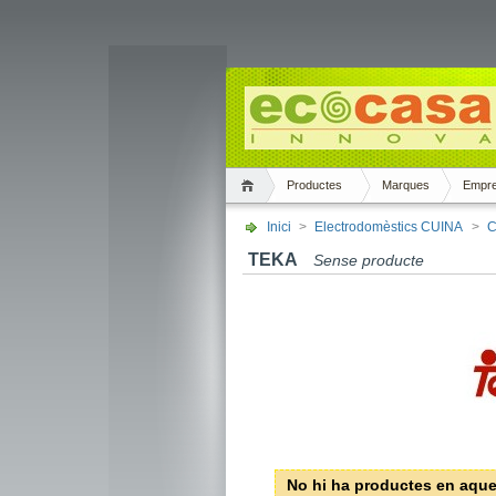
Productes
Marques
Empr
Inici
>
Electrodomèstics CUINA
>
C
TEKA
Sense producte
No hi ha productes en aque