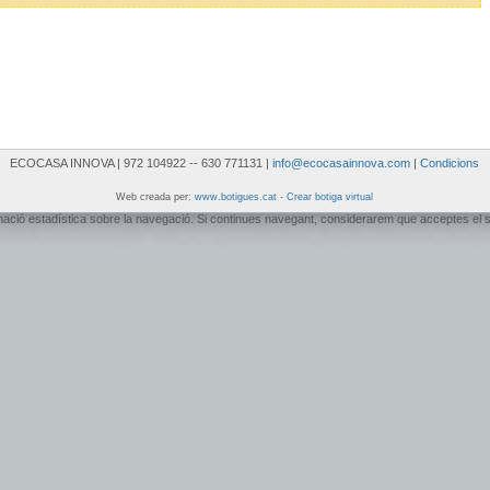
ECOCASA INNOVA | 972 104922 -- 630 771131 |
info@ecocasainnova.com
|
Condicions
Web creada per:
www.botigues.cat - Crear botiga virtual
ormació estadística sobre la navegació. Si continues navegant, considerarem que acceptes el 