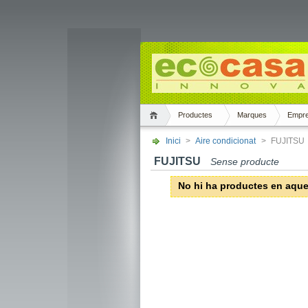
Productes
Marques
Empr
Inici
>
Aire condicionat
>
FUJITSU
FUJITSU
Sense producte
No hi ha productes en aque