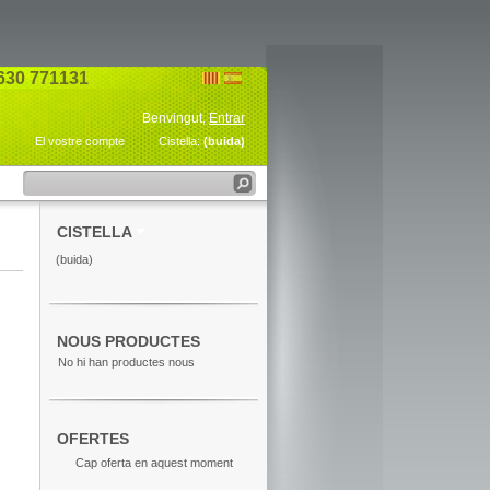
630 771131
Benvingut,
Entrar
El vostre compte
Cistella:
(buida)
CISTELLA
(buida)
NOUS PRODUCTES
No hi han productes nous
OFERTES
Cap oferta en aquest moment