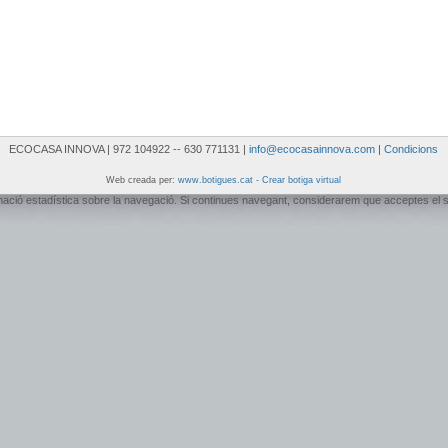
ECOCASA INNOVA | 972 104922 -- 630 771131 |
info@ecocasainnova.com
|
Condicions
Web creada per:
www.botigues.cat - Crear botiga virtual
ormació estadística sobre la navegació. Si continues navegant, considerarem que acceptes el 