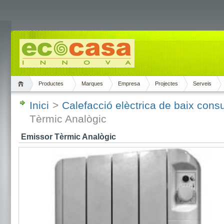
Productes
Marques
Empresa
Projectes
Serveis
Inici
>
Calefacció elèctrica de baix con
Tèrmic Analògic
Emissor Tèrmic Analògic